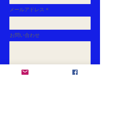
メールアドレス
お問い合わせ
送 信
難病ケアの​みやこグループ
mail :
shiennokai@juno.ocn.ne.jp