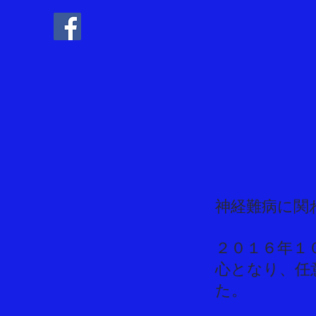
神経難病に関
​２０１６年
心となり、任
た
。