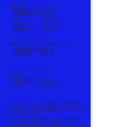
１３：４０〜１４：１０
事務連絡、あいさつ、紹介
神経難病生活支援の会
代表 村木 貴洋
有限会社 仁（みやこグループ）
取締役 木村 高仁
１４：１０～１５：１０
講義
「操作スイッチの適合について」
神経難病生活支援の会
理学療法士 白井 誠
１５：３０～１６：３０
交流会
神経難病生活支援の会
代表 村木 貴洋
＊ 新型コロナウィルス感染拡大の影響が大
きい場合は、主催者の判断により中止致しま
す。ご了承ください。
＊ 当日朝の検温をお願いします。体調がす
ぐれない場合は参加をご遠慮ください。