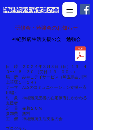
​神経難病生活支援の会
​研修会・勉強会のお知らせ
​神経難病生活支援の会 勉強会
日 時：２０２４年３月３日（日）１３：４
０〜１６：３０ （受付 １３：００～）
場 所：みやこデイサービス（埼玉県吉川市
上笹塚１ー１４）
テーマ：ALSのコミュニケーション支援～応
用編～
対 象：神経難病患者の在宅療養にかかわる
支援者
定 員：先着２０名
参加費：無料
​主 催：神経難病生活支援の会
プログラム